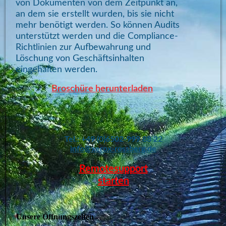
von Dokumenten von dem Zeitpunkt an,
an dem sie erstellt wurden, bis sie nicht
mehr benötigt werden. So können Audits
unterstützt werden und die Compliance-
Richtlinien zur Aufbewahrung und
Löschung von Geschäftsinhalten
eingehalten werden.
Broschüre herunterladen
Tel.: +49 (0)6502-999 88 22
info@xerox-rossberg.de
Remotesupport
starten
Unsere Öffnungszeiten