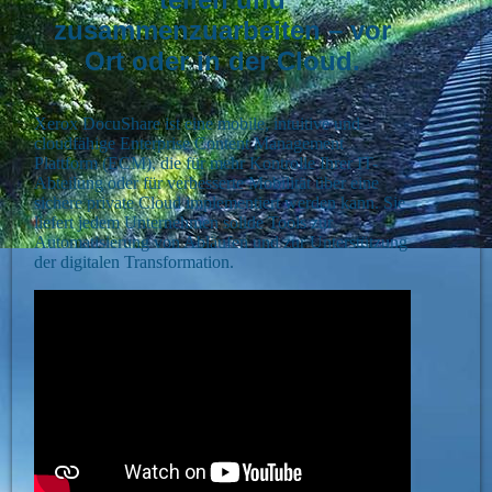
zusammenzuarbeiten – vor
Ort oder in der Cloud.
Xerox DocuShare ist eine mobile, intuitive und
cloudfähige Enterprise Content Management
Plattform (ECM), die für mehr Kontrolle Ihrer IT-
Abteilung oder für verbesserte Mobilität über eine
sichere private Cloud implementiert werden kann. Sie
liefert jedem Unternehmen solide Tools zur
Automatisierung von Abläufen und zur Unterstützung
der digitalen Transformation.