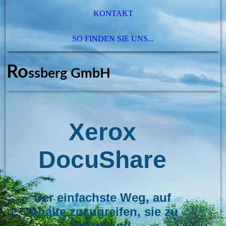
KONTAKT
SO FINDEN SIE UNS...
Ro
ssberg GmbH
Xerox
DocuShare
Der einfachste Weg, auf
Inhalte zuzugreifen, sie zu
teilen und