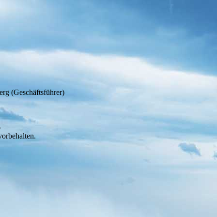
erg (Geschäftsführer)
6
orbehalten.