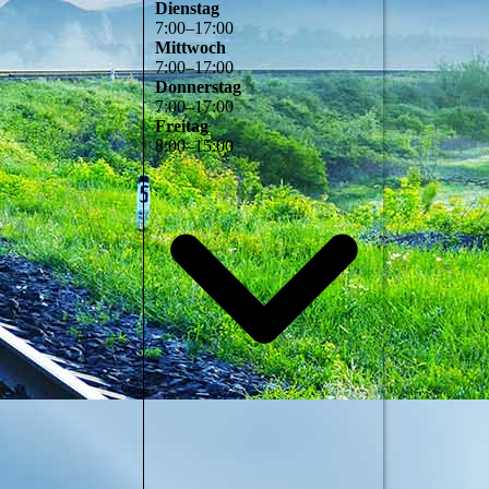
Dienstag
7
:
00
–
17
:
00
Mittwoch
7
:
00
–
17
:
00
Donnerstag
7
:
00
–
17
:
00
Freitag
8
:
00
–
15
:
00