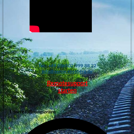
Tel.: +49 (0)6502-999 88 22
info@xerox-rossberg.de
Remotesupport
starten
Unsere Öffnungszeiten