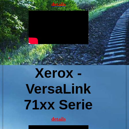
details
Xerox -
VersaLink
71xx Serie
details