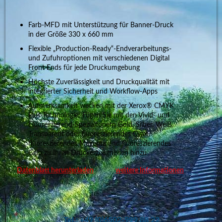
Farb-MFD mit Unterstützung für Banner-Druck
in der Größe 330 x 660 mm
Flexible „Production-Ready“-Endverarbeitungs-
und Zufuhroptionen mit verschiedenen Digital
Front Ends für jede Druckumgebung
Höchste Zuverlässigkeit und Druckqualität mit
integrierter Sicherheit und Workflow-Apps
Aufmerksamkeit wecken mit der Xerox® CMYK
Plus-Technologie: Fügen Sie mit den Vivid- und
Fluoreszierend-Spezialtonern Gold, Silber, Weiß,
Transparent oder fluoreszierendes Cyan,
fluoreszierendes Magenta und fluoreszierendes
Gelb zu Ihren Druckerzeugnissen hinzu
Datenblatt herunterladen
weitere Informationen
Tel.: +49 (0)6502-999 88 22