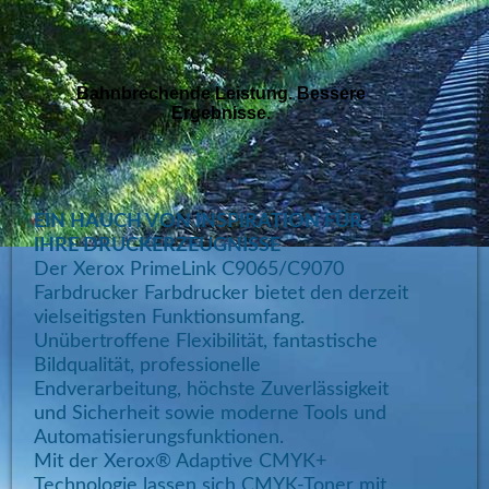
Bahnbrechende Leistung. Bessere
Ergebnisse.
EIN HAUCH VON INSPIRATION FÜR
IHRE DRUCKERZEUGNISSE
Der Xerox PrimeLink C9065/C9070
Farbdrucker Farbdrucker bietet den derzeit
vielseitigsten Funktionsumfang.
Unübertroffene Flexibilität, fantastische
Bildqualität, professionelle
Endverarbeitung, höchste Zuverlässigkeit
und Sicherheit sowie moderne Tools und
Automatisierungsfunktionen.
Mit der Xerox® Adaptive CMYK+
Technologie lassen sich CMYK-Toner mit