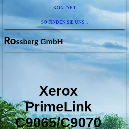
KONTAKT
SO FINDEN SIE UNS...
Ro
ssberg GmbH
Xerox
PrimeLink
C9065/C9070