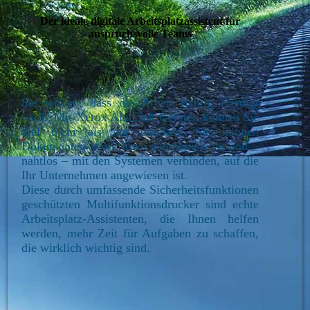
Der ideale digitale Arbeitsplatzassistent für
anspruchsvolle Teams
Sie wollen, dass die Arbeit richtig erledigt
wird? Mit Xerox AltaLink Geräten können Sie
viel mehr als nur drucken. Sie können
Dokumenten-Workflows automatisieren und –
nahtlos – mit den Systemen verbinden, auf die
Ihr Unternehmen angewiesen ist.
Diese durch umfassende Sicherheitsfunktionen
geschützten Multifunktionsdrucker sind echte
Arbeitsplatz-Assistenten, die Ihnen helfen
werden, mehr Zeit für Aufgaben zu schaffen,
die wirklich wichtig sind.