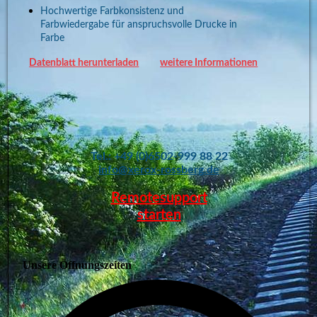
Hochwertige Farbkonsistenz und
Farbwiedergabe für anspruchsvolle Drucke in
Farbe
Datenblatt herunterladen
weitere Informationen
Tel.: +49 (0)6502-999 88 22
info@xerox-rossberg.de
Remotesupport
starten
Unsere Öffnungszeiten