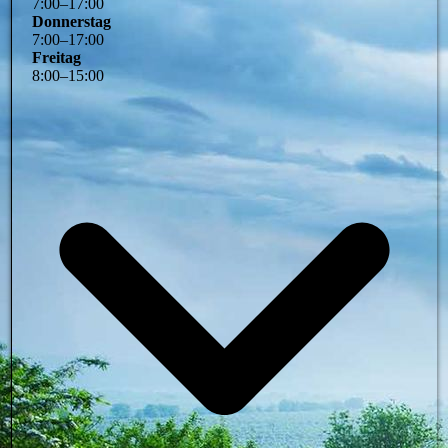
7
:
00
–
17
:
00
Donnerstag
7
:
00
–
17
:
00
Freitag
8
:
00
–
15
:
00